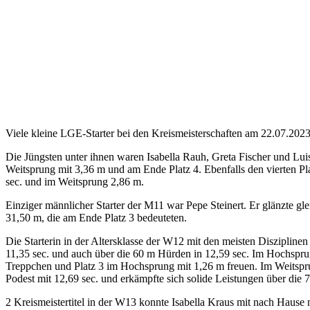
Vorheriger Beitrag
Deutsche Meisterschaften U20/U18 Rostock
Nächster Beitrag
Bayerische Mehrkampf- Meisterschaften Regensburg