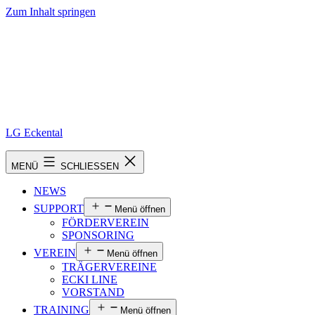
Zum Inhalt springen
LG Eckental
MENÜ
SCHLIESSEN
NEWS
SUPPORT
Menü öffnen
FÖRDERVEREIN
SPONSORING
VEREIN
Menü öffnen
TRÄGERVEREINE
ECKI LINE
VORSTAND
TRAINING
Menü öffnen
TRAINER
ATHLETEN
TRAININGSZEITEN
PROBETRAINING
EVENTS
Menü öffnen
WETTKAMPFTERMINE