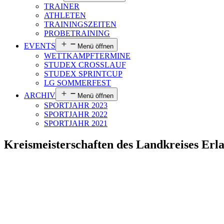
STUDEX CROSSLAUF
STUDEX SPRINTCUP
LG SOMMERFEST
ARCHIV
Menü öffnen
SPORTJAHR 2023
SPORTJAHR 2022
SPORTJAHR 2021
Kreismeisterschaften des Landkreises Erl
Viele kleine LGE-Starter bei den Kreismeisterschaften am 22.07.2023 
Die Jüngsten unter ihnen waren Isabella Rauh, Greta Fischer und Luisa
Weitsprung mit 3,36 m und am Ende Platz 4. Ebenfalls den vierten Plat
sec. und im Weitsprung 2,86 m.
Einziger männlicher Starter der M11 war Pepe Steinert. Er glänzte gl
31,50 m, die am Ende Platz 3 bedeuteten.
Die Starterin in der Altersklasse der W12 mit den meisten Diszipline
11,35 sec. und auch über die 60 m Hürden in 12,59 sec. Im Hochsprung
Treppchen und Platz 3 im Hochsprung mit 1,26 m freuen. Im Weitsprun